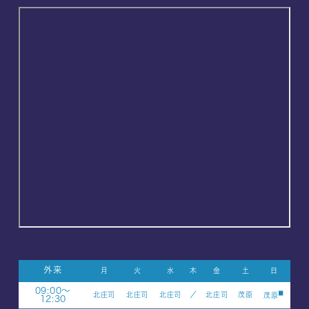
外来
月
火
水
木
金
土
日
09:00～
■
北庄司
北庄司
北庄司
／
北庄司
茂原
茂原
12:30