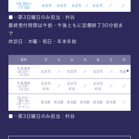
14:30～
北庄司
北庄司
北庄司
／
北庄司
／
／
17:00
■…第3日曜日のみ担当：村谷
最終受付時間は午前・午後ともに診療終了30分前ま
で
休診日：木曜・祝日・年末年始
透析
月
火
水
木
金
土
日
午前透析
■
北庄司
／
北庄司
／
北庄司
／
08:30～
茂原
15:00
午後透析
北庄司
北庄司
北庄司
／
／
／
／
13:30～
村谷
村谷
村谷
19:30
20:00～
翌6:30
担当医
担当医
担当医
担当医
担当医
担当医
／
(オーバー
ナイト)
■…第3日曜日のみ担当：村谷