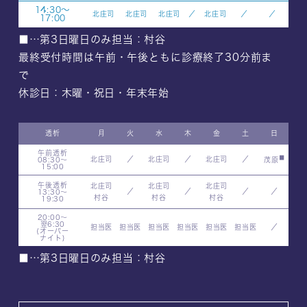
14:30～
北庄司
北庄司
北庄司
／
北庄司
／
／
17:00
■…第3日曜日のみ担当：村谷
最終受付時間は午前・午後ともに診療終了30分前ま
で
休診日：木曜・祝日・年末年始
透析
月
火
水
木
金
土
日
午前透析
■
北庄司
／
北庄司
／
北庄司
／
08:30～
茂原
15:00
午後透析
北庄司
北庄司
北庄司
／
／
／
／
13:30～
村谷
村谷
村谷
19:30
20:00～
翌6:30
担当医
担当医
担当医
担当医
担当医
担当医
／
(オーバー
ナイト)
■…第3日曜日のみ担当：村谷