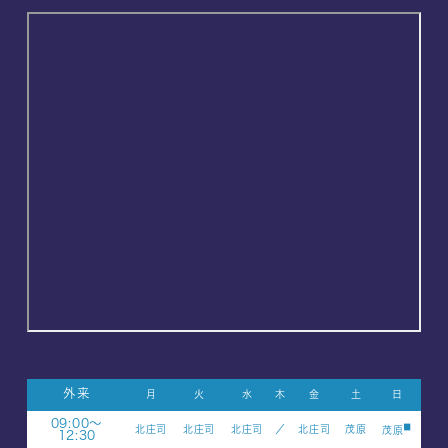
外来
月
火
水
木
金
土
日
09:00～
■
北庄司
北庄司
北庄司
／
北庄司
茂原
茂原
12:30