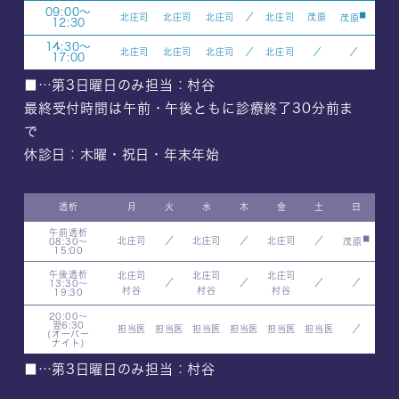
09:00～
■
北庄司
北庄司
北庄司
／
北庄司
茂原
茂原
12:30
14:30～
北庄司
北庄司
北庄司
／
北庄司
／
／
17:00
■…第3日曜日のみ担当：村谷
最終受付時間は午前・午後ともに診療終了30分前ま
で
休診日：木曜・祝日・年末年始
透析
月
火
水
木
金
土
日
午前透析
■
北庄司
／
北庄司
／
北庄司
／
08:30～
茂原
15:00
午後透析
北庄司
北庄司
北庄司
／
／
／
／
13:30～
村谷
村谷
村谷
19:30
20:00～
翌6:30
担当医
担当医
担当医
担当医
担当医
担当医
／
(オーバー
ナイト)
■…第3日曜日のみ担当：村谷